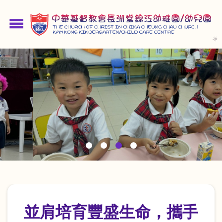
移
至
menu
主
內
容
並肩培育豐盛生命，
攜手