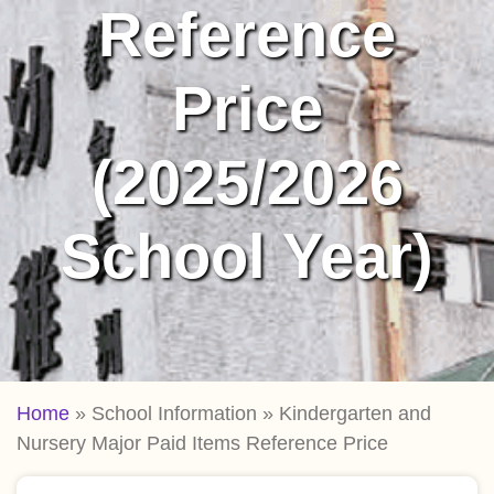
Reference
Price
(2025/2026
School Year)
Breadcrumb
Home
School Information
Kindergarten and
Nursery Major Paid Items Reference Price