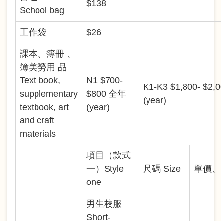
$138
School bag
工作袋
$26
課本、簿冊 、
簿美勞用 品
Text book,
N1 $700-
K1-K3 $1,800- $2
supplementary
$800 全年
(year)
textbook, art
(year)
and craft
materials
項目（款式
一）Style
尺碼 Size
單價、 P
one
男生校服
Short-