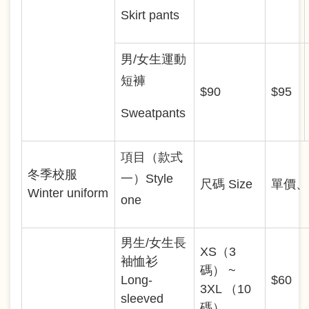
Skirt pants
男/女生運動
短褲
$90
$95
Sweatpants
項目（款式
冬季校服
一）Style
尺碼 Size
單價、 P
Winter uniform
one
男生/女生長
XS（3
袖恤衫
碼） ~
Long-
$60
3XL （10
sleeved
碼）