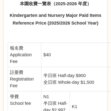
本園收費一覽表（2025-2026 年度）
Kindergarten and Nursery Major Paid Items
Reference Price (2025/2026 School Year)
報名費
Application
$40
Fee
註册費
半日班 Half-day $900
Registration
全日班 Whole-day $1,500
Fee
學費
N1
School fee
半日班 Half-
K1
day $2,997