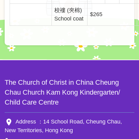
校褸 (夾棉)
$265
School coat
The Church of Christ in China Cheung
Chau Church Kam Kong Kindergarten/
Child Care Centre
room
Address ：14 School Road, Cheung Chau,
New Territories, Hong Kong