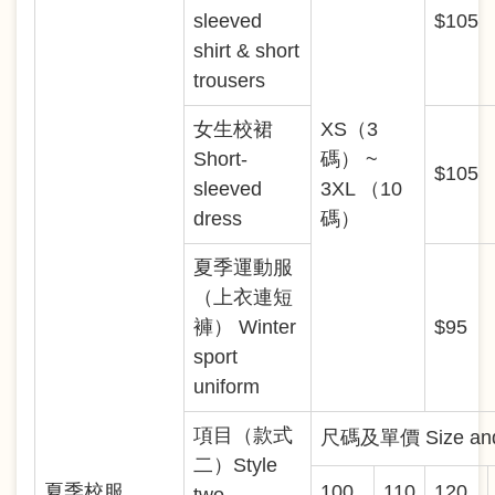
sleeved
$105
shirt & short
trousers
女生校裙
XS（3
Short-
碼） ~
$105
sleeved
3XL （10
dress
碼）
夏季運動服
（上衣連短
褲） Winter
$95
sport
uniform
項目（款式
尺碼及單價 Size and 
二）Style
夏季校服
100
110
120
two