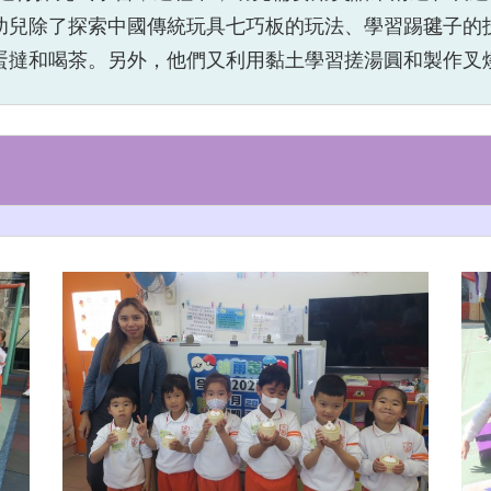
幼兒除了探索中國傳統玩具七巧板的玩法、學習踢毽子的
蛋撻和喝茶。另外，他們又利用黏土學習搓湯圓和製作叉