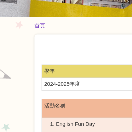
導
首頁
航
連
結
學年
2024-2025年度
活動名稱
English Fun Day