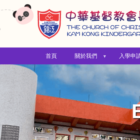
移
至
主
內
容
首頁
關於我們
入學申