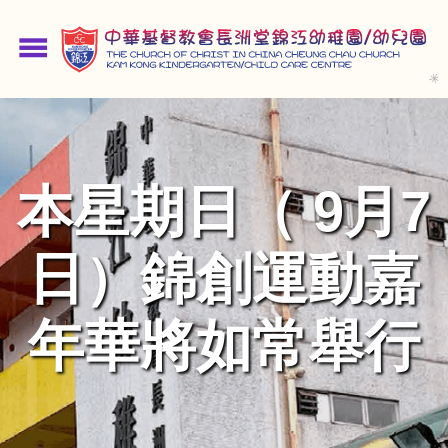
移
至
menu
主
內
容
本星期日（ 9月7
日）錦創運動嘉
年華將如常舉行