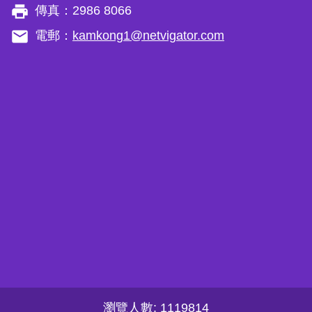
local_printshop
傳真：2986 8066
email
電郵：
kamkong1@netvigator.com
瀏覽人數: 1119814