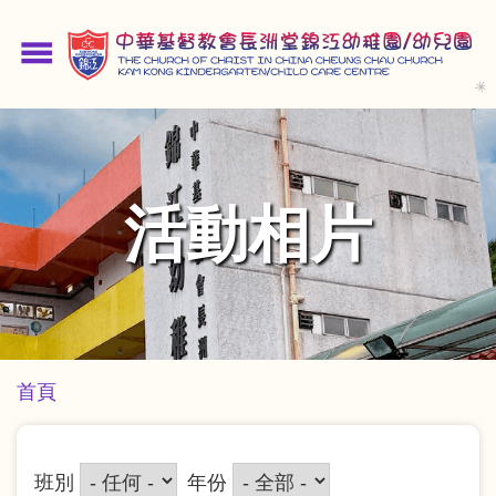
移
至
menu
主
內
容
活動相片
導
首頁
航
連
班別
年份