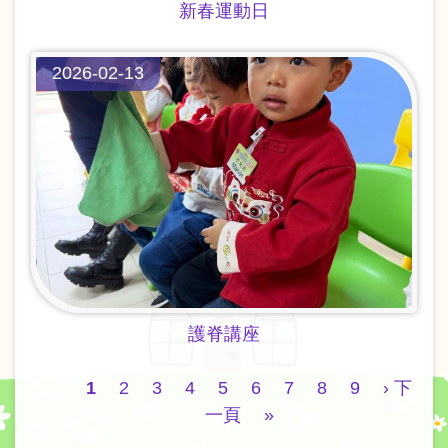
新春運動日
2026-02-13
護脊講座
Pagination
目
1
Page
2
Page
3
Page
4
Page
5
Page
6
Page
7
Page
8
Page
9
下
› 下
前
一頁
Last
»
一
頁
page
頁