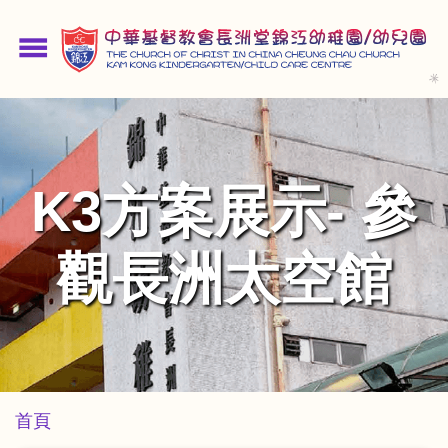
移
至
menu
主
內
容
K3方案展示- 參
觀長洲太空館
導
首頁