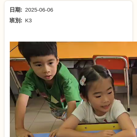
航
日期
2025-06-06
連
班別
K3
結